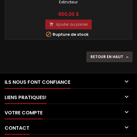
Extincteur
Prix
650,00 $
Ajouter au panier


Rupture de stock
RETOUR EN HAUT


ILS NOUS FONT CONFIANCE

LIENS PRATIQUES!

VOTRE COMPTE

CONTACT