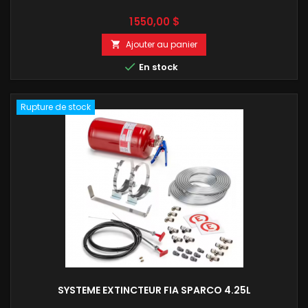
Prix
1 550,00 $
Ajouter au panier


En stock
Rupture de stock
SYSTEME EXTINCTEUR FIA SPARCO 4.25L