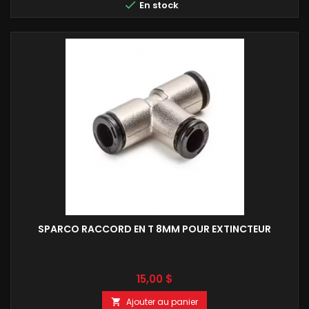

En stock
SPARCO RACCORD EN T 8MM POUR EXTINCTEUR
Prix
15,00 $
Ajouter au panier
