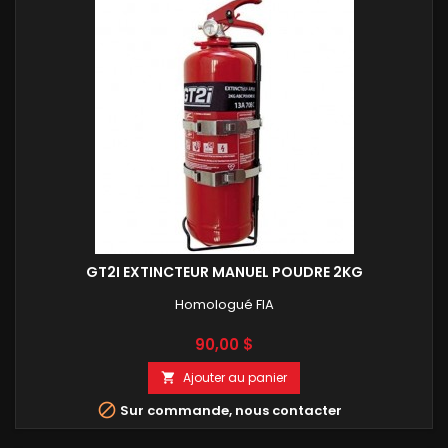
GT2I EXTINCTEUR MANUEL POUDRE 2KG
Homologué FIA
Prix
90,00 $
Ajouter au panier


Sur commande, nous contacter