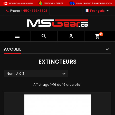

Phone:
(450) 693-3323
Français
0



shopping_cart
ACCUEIL
EXTINCTEURS

Nom, A à Z
Affichage 1-16 de 16 article(s)