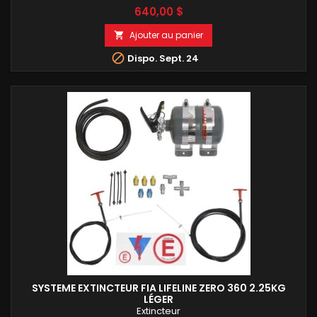
Prix
640,00 $
Ajouter au panier


Dispo. Sept. 24
SYSTEME EXTINCTEUR FIA LIFELINE ZERO 360 2.25KG
LÉGER
Extincteur