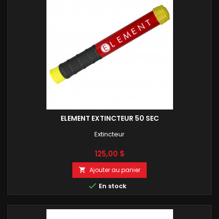
ELEMENT EXTINCTEUR 50 SEC
Extincteur
Prix
125,00 $
Ajouter au panier


En stock