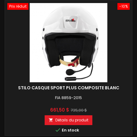
Prix réduit
-10%
STILO CASQUE SPORT PLUS COMPOSITE BLANC
FIA 8859-2015
Prix
Prix
661,50 $
735,00 $
de
Détails du produit

base

En stock