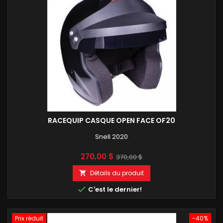
RACEQUIP CASQUE OPEN FACE OF20
Snell 2020
Prix
Prix
270,00 $
370,00 $
de
Détails du produit

base

C'est le dernier!
Prix réduit
-40%