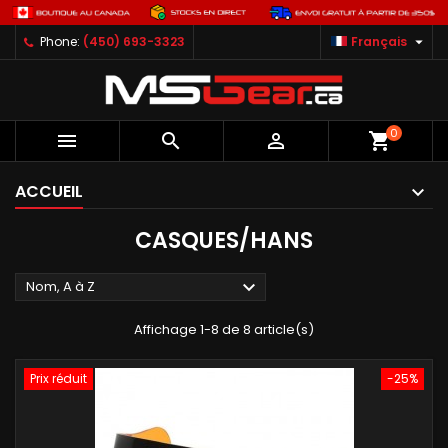

Phone:
(450) 693-3323
Français
0



shopping_cart
ACCUEIL
CASQUES/HANS

Nom, A à Z
Affichage 1-8 de 8 article(s)
Prix réduit
-25%