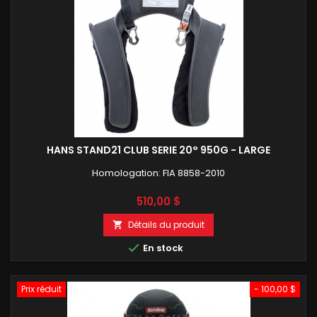
HANS STAND21 CLUB SERIE 20° 950G - LARGE
Homologation: FIA 8858-2010
Prix
510,00 $
Détails du produit


En stock
Prix réduit
- 100,00 $