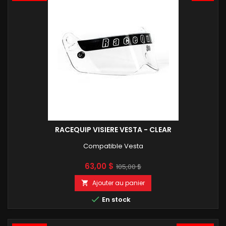
RACEQUIP VISIERE VESTA - CLEAR
Compatible Vesta
Prix
Prix
63,00 $
105,00 $
de
Ajouter au panier

base

En stock