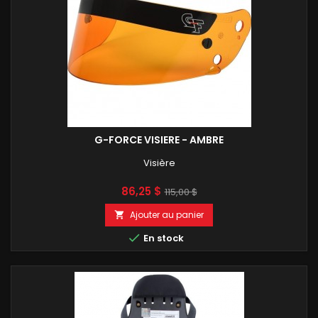
G-FORCE VISIERE - AMBRE
Visière
Prix
Prix
86,25 $
115,00 $
de
Ajouter au panier

base

En stock