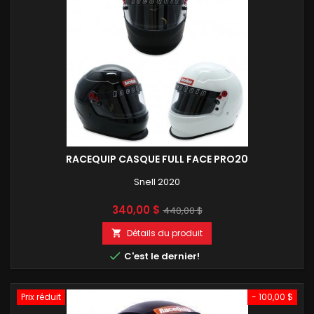
RACEQUIP CASQUE FULL FACE PRO20
Snell 2020
Prix
Prix
340,00 $
440,00 $
de
Détails du produit

base

C'est le dernier!
Prix réduit
- 100,00 $