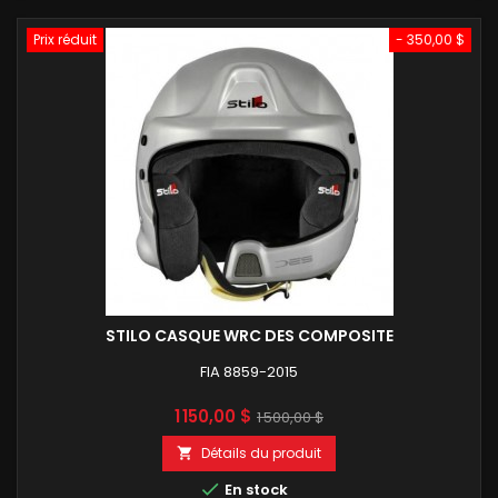
Prix réduit
- 350,00 $
STILO CASQUE WRC DES COMPOSITE
FIA 8859-2015
Prix
Prix
1 150,00 $
1 500,00 $
de
Détails du produit

base

En stock