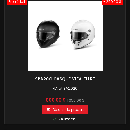
Prix réduit
- 250,00 $
SPARCO CASQUE STEALTH RF
FIA et SA2020
Prix
Prix
800,00 $
1 050,00 $
de
Détails du produit

base

En stock