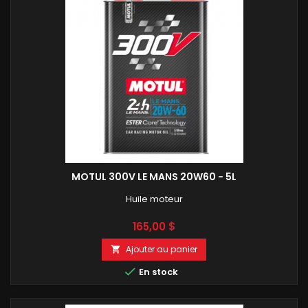
MOTUL 300V LE MANS 20W60 - 5L
Huile moteur
Prix
165,00 $
Ajouter au panier


En stock