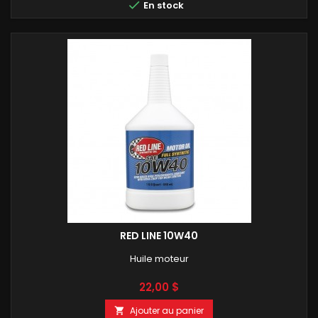

En stock
RED LINE 10W40
Huile moteur
Prix
22,00 $
Ajouter au panier
