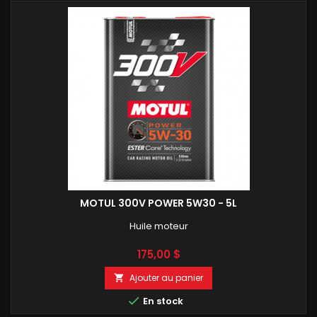
MOTUL 300V POWER 5W30 - 5L
Huile moteur
Prix
175,00 $
Ajouter au panier


En stock