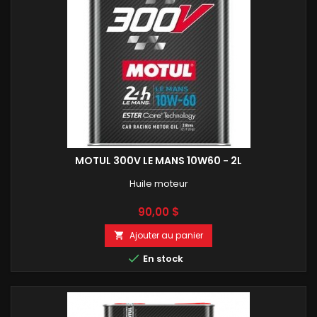
MOTUL 300V LE MANS 10W60 - 2L
Huile moteur
Prix
90,00 $
Ajouter au panier


En stock