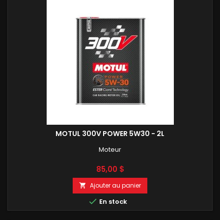
MOTUL 300V POWER 5W30 - 2L
Moteur
Prix
85,00 $
Ajouter au panier


En stock