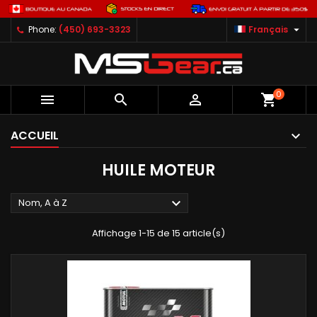

Phone:
(450) 693-3323
Français
0



shopping_cart
ACCUEIL
HUILE MOTEUR

Nom, A à Z
Affichage 1-15 de 15 article(s)