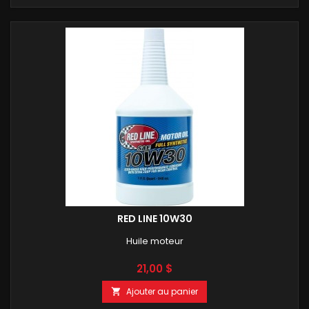
RED LINE 10W30
Huile moteur
Prix
21,00 $
Ajouter au panier
