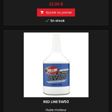
Prix
22,00 $
Ajouter au panier


En stock
RED LINE 5W50
Huile moteur