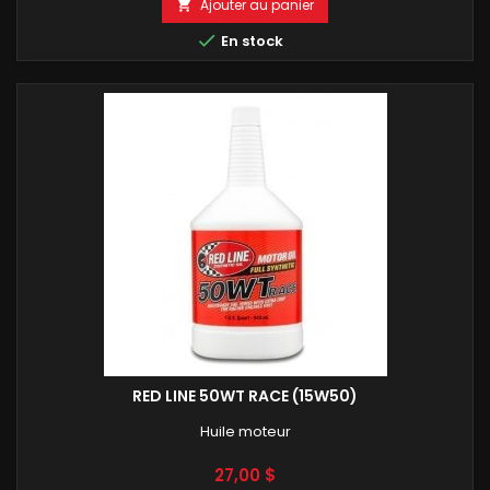
Ajouter au panier


En stock
RED LINE 50WT RACE (15W50)
Huile moteur
Prix
27,00 $