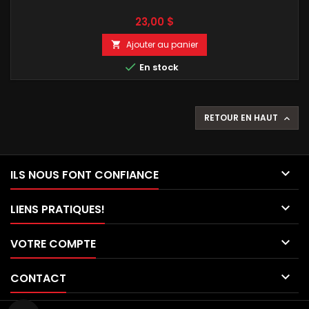
Prix
23,00 $
Ajouter au panier


En stock
RETOUR EN HAUT


ILS NOUS FONT CONFIANCE

LIENS PRATIQUES!

VOTRE COMPTE

CONTACT