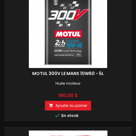
MOTUL 300V LE MANS 10W60 - 5L
Huile moteur
Prix
190,00 $
Ajouter au panier


En stock