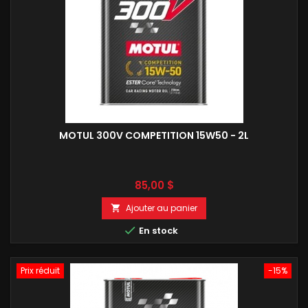
MOTUL 300V COMPETITION 15W50 - 2L
Prix
85,00 $
Ajouter au panier


En stock
Prix réduit
-15%