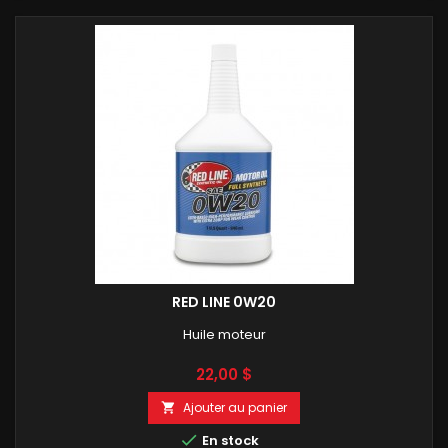
RED LINE 0W20
Huile moteur
Prix
22,00 $
Ajouter au panier


En stock