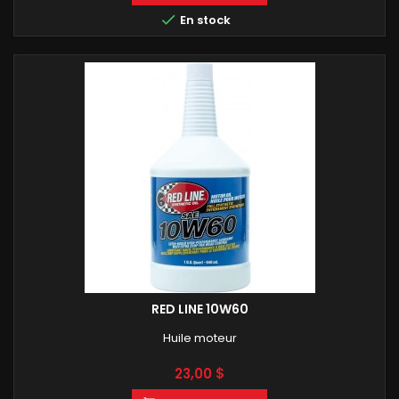

En stock
RED LINE 10W60
Huile moteur
Prix
23,00 $