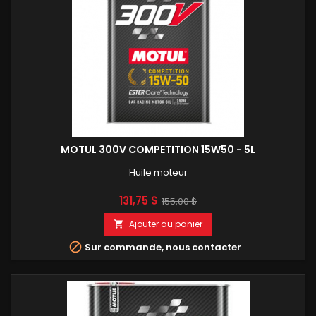
MOTUL 300V COMPETITION 15W50 - 5L
Huile moteur
Prix
Prix
131,75 $
155,00 $
de
Ajouter au panier

base

Sur commande, nous contacter