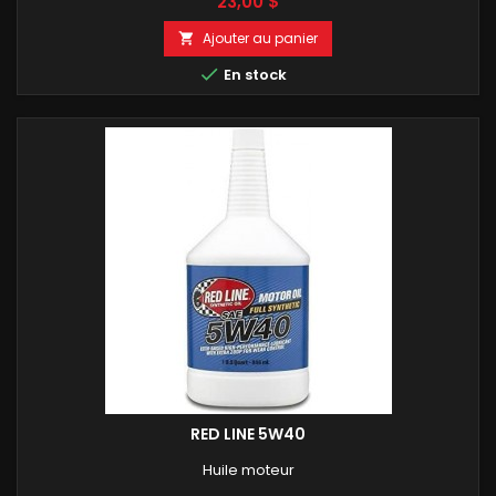
Prix
23,00 $
Ajouter au panier


En stock
RED LINE 5W40
Huile moteur