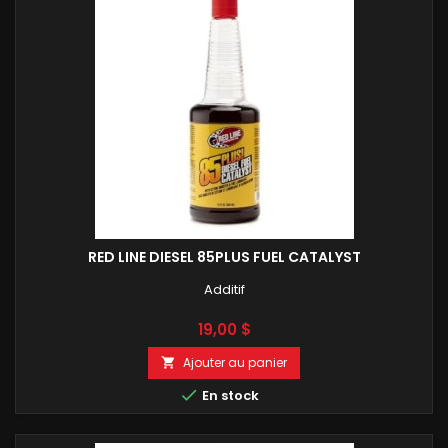
RED LINE DIESEL 85PLUS FUEL CATALYST
Additif
Prix
19,00 $
Ajouter au panier


En stock