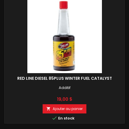
RED LINE DIESEL 85PLUS WINTER FUEL CATALYST
Additif
Prix
19,00 $
Ajouter au panier


En stock