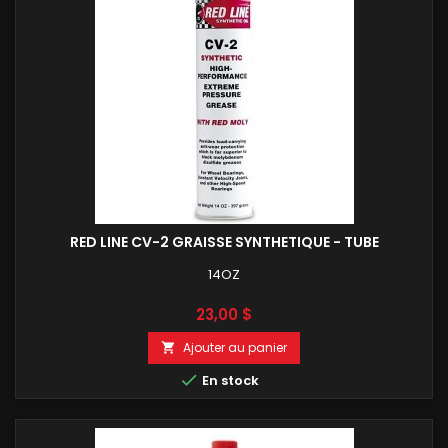
RED LINE CV-2 GRAISSE SYNTHETIQUE - TUBE
14OZ
Prix
23,00 $
Ajouter au panier


En stock