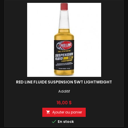
RED LINE FLUIDE SUSPENSION 5WT LIGHTWEIGHT
Additif
Prix
16,00 $
Ajouter au panier


En stock