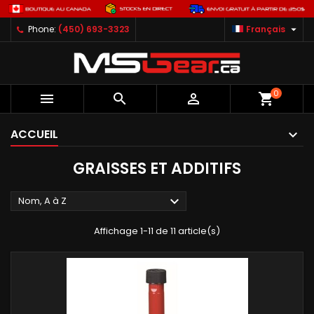

Phone:
(450) 693-3323
Français
0



shopping_cart
ACCUEIL
GRAISSES ET ADDITIFS

Nom, A à Z
Affichage 1-11 de 11 article(s)