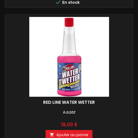

En stock
RED LINE WATER WETTER
Additif
Prix
19,00 $
Ajouter au panier
