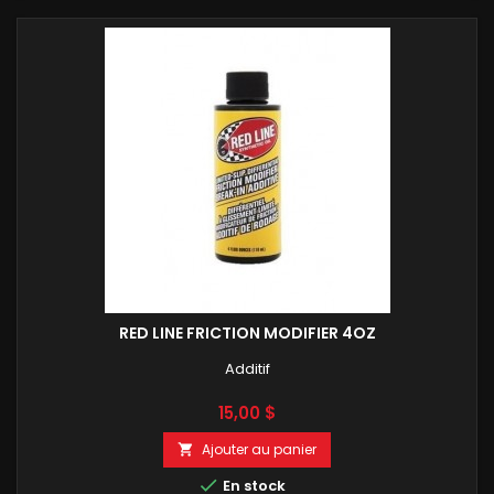
RED LINE FRICTION MODIFIER 4OZ
Additif
Prix
15,00 $
Ajouter au panier


En stock