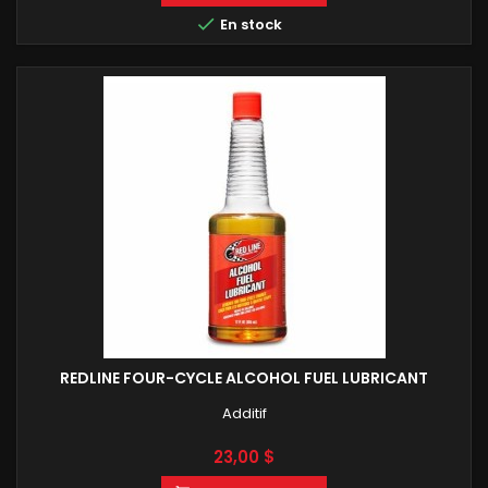

En stock
REDLINE FOUR-CYCLE ALCOHOL FUEL LUBRICANT
Additif
Prix
23,00 $