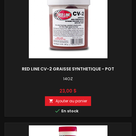
RED LINE CV-2 GRAISSE SYNTHETIQUE - POT
14OZ
Prix
23,00 $
Ajouter au panier


En stock