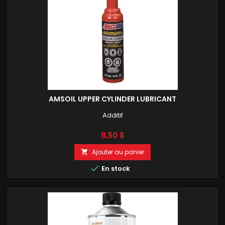
AMSOIL UPPER CYLINDER LUBRICANT
Additif
Prix
8,50 $
Ajouter au panier


En stock