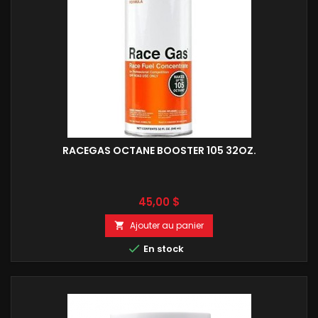
RACEGAS OCTANE BOOSTER 105 32OZ.
Prix
45,00 $
Ajouter au panier


En stock