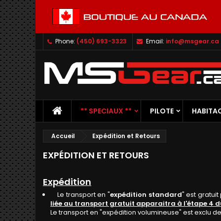
Phone:
(450) 693-3323
Email:
info@msgear.ca
** SPECIAUX **
PILOTE
HABITA
Accueil
Expédition et Retours
EXPÉDITION ET RETOURS
Expédition
Le transport en "
expédition standard
" est gratu
liée au transport gratuit apparaitra à l'étape 4 d
Le transport en "expédition volumineuse" est exclu d