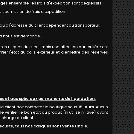
ièges
ensemble
, les frais d'expédition sont dégressifs.
 soumission de frais d'expédition.
qu'à l'adresse du client dépendent du transporteur.
cela nous est demandé.
pres risques du client, mais une attention particulière est
ier l'état du colis extérieur et d'émettre des réserves
ires et aux spéciaux permanents de liquidation.
 le client doit contacter la boutique sous
15 jours
. Aucun
ifier le bon état du produit (ni utilisé ni lavé) avant
a charge du client.
écurité,
tous nos casques sont vente finale
.