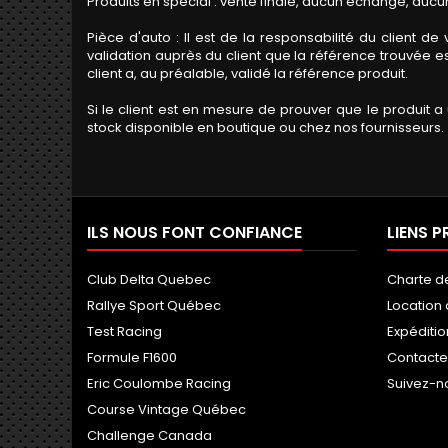
Produits en spécial : vente finale, aucun échange, au
Pièce d'auto : Il est de la responsabilité du clien
validation auprès du client que la référence trouvée 
client a, au préalable, validé la référence produit.
Si le client est en mesure de prouver que le produit 
stock disponible en boutique ou chez nos fournisseurs.
ILS NOUS FONT CONFIANCE
LIENS P
Club Delta Quebec
Charte d
Rallye Sport Québec
Location
Test Racing
Expéditio
Formule F1600
Contact
Eric Coulombe Racing
Suivez-n
Course Vintage Québec
Challenge Canada