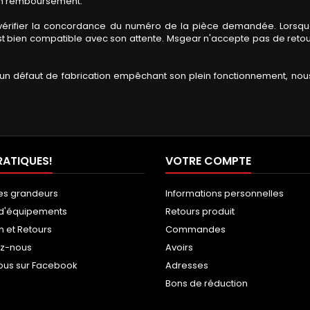
cun remboursement.
t de vérifier la concordance du numéro de la pièce demandée. Lo
est bien compatible avec son attente. Msgear n'accepte pas de retour
a un défaut de fabrication empêchant son plein fonctionnement, nous
RATIQUES!
VOTRE COMPTE
es grandeurs
Informations personnelles
 d'équipements
Retours produit
n et Retours
Commandes
ez-nous
Avoirs
ous sur Facebook
Adresses
Bons de réduction