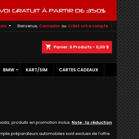

ais
Bienvenue,
Connexion
ou
Créez votre compte
shopping_cart
Panier:
0
Produits - 0,00 $
BMW
KART/SIM
CARTES CADEAUX
nada, produits en promotion inclus.
Note : la réduction
mpte préparateurs automobiles sont exclues de l'offre.