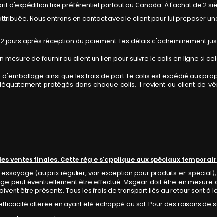
arif d'expédition fixe préférentiel partout au Canada. À l'achat de 2 s
tribuée. Nous entrons en contact avec le client pour lui proposer une
 2 jours après réception du paiement. Les délais d'acheminement jus
n mesure de fournir au client un lien pour suivre le colis en ligne si 
t d'emballage ainsi que les frais de port. Le colis est expédié aux pro
déquatement protégés dans chaque colis. Il revient au client de vérif
 des ventes finales. Cette règle s'applique aux spéciaux tempora
s essayage (au prix régulier, voir exception pour produits en spécial),
eut éventuellement être effectué. Msgear doit être en mesure de vér
vent être présents. Tous les frais de transport liés au retour sont à l
efficacité altérée en ayant été échappé au sol. Pour des raisons de s