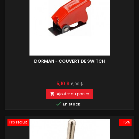
DORMAN - COUVERT DE SWITCH
Prix
Prix
5,10 $
6,00 $
de
Ajouter au panier

base

En stock
Prix réduit
-15%