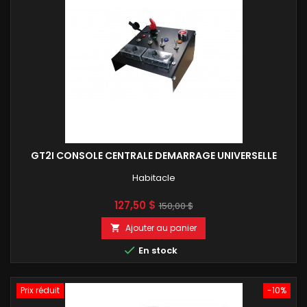
GT2I CONSOLE CENTRALE DEMARRAGE UNIVERSELLE
Habitacle
Prix
Prix
127,50 $
150,00 $
de
Ajouter au panier

base

En stock
Prix réduit
-10%