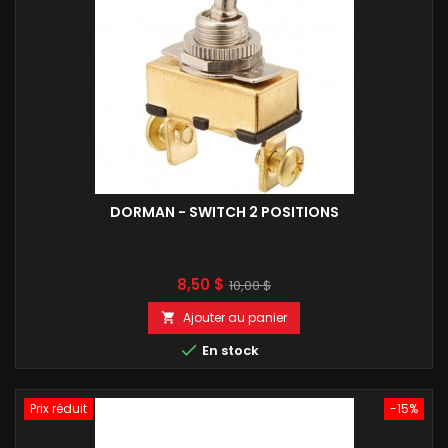
DORMAN - SWITCH 2 POSITIONS
Prix
Prix
8,50 $
10,00 $
de
Ajouter au panier

base

En stock
Prix réduit
-15%