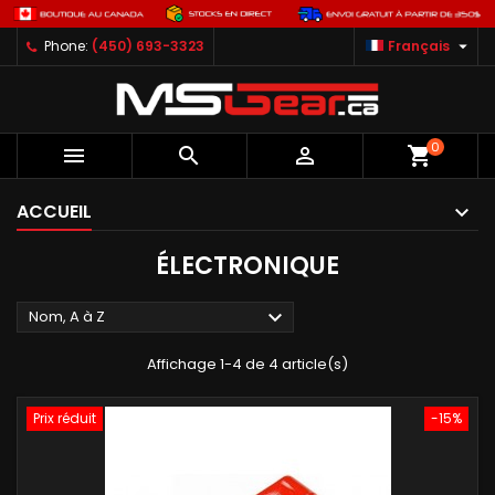

Phone:
(450) 693-3323
Français
0



shopping_cart
ACCUEIL
ÉLECTRONIQUE

Nom, A à Z
Affichage 1-4 de 4 article(s)
Prix réduit
-15%