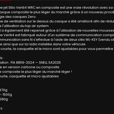
 jet Stilo Venti4 WRC en composite est une vraie révolution avec sa co
 casque composite le plus léger du marché grâce à un nouveau proc
gie des casques Zero.
e de ventilation sur le dessus du casque a été amélioré afin de réduir
l'utilisation du top air system.
t a également été repensé grâce à l'utilisation de nouvelles mousses
e Venti4 est fabriqué autour d'un système de communication complèt
munication sans fil s'effectue à l'aide de deux clés WL-KEY (vendu 
 ainsi que sur la radio installée dans votre véhicule.
e courte, la casquette et le micro sont ajustables pour vous permettre
s :
tion : FIA 8859-2024 — SNELL SA2025
le en version carbone ou composite.
 composite le plus léger du marché léger !
ourte, casquette et micro ajustables
1370g
— 1500g
1580g
s: