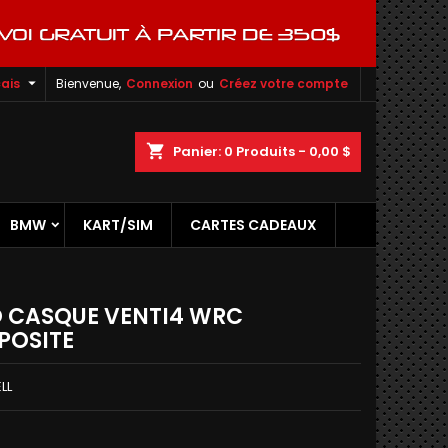

ais
Bienvenue,
Connexion
ou
Créez votre compte
shopping_cart
Panier:
0
Produits - 0,00 $
BMW
KART/SIM
CARTES CADEAUX
O CASQUE VENTI4 WRC
POSITE
ELL