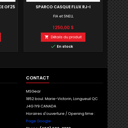
CE OF25
SPARCO CASQUE FLUX RJ-I
STI
FIA et SNELL
Prix
1 250,00 $
Détails du produit


En stock
CONTACT
MSGear
1852 boul. Marie-Victorin, Longueuil QC
J4G 1Y9 CANADA
Horaires d'ouverture / Opening time :
Page Google