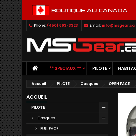
Phone:
(450) 693-3323
Email:
info@msgear.ca
** SPECIAUX **
PILOTE
HABITA
Accueil
PILOTE
Casques
OPEN FACE
ACCUEIL
PILOTE
Casques
FULL FACE