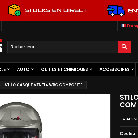
Franç

CLE
AUTO
OUTILS ET CHIMIQUES
ACCESSOIRES
STILO CASQUE VENTI4 WRC COMPOSITE
STIL
COM
FIA et SN
Couleur