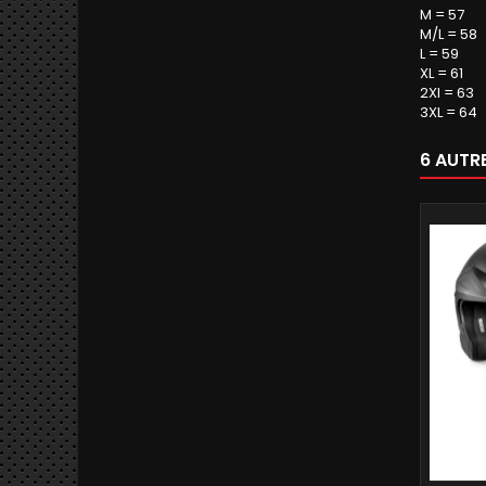
M = 57
M/L = 58
L = 59
XL = 61
2Xl = 63
3XL = 64
6 AUTR