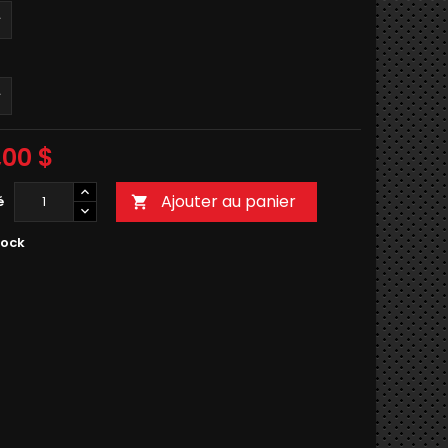
,00 $
Ajouter au panier
é

tock