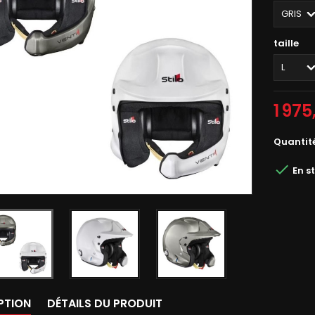
taille
1 975
Quantit

En s
PTION
DÉTAILS DU PRODUIT