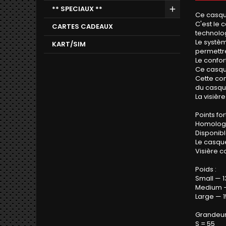
** SPECIAUX **
Ce casque
C'est le
CARTES CADEAUX
technolo
Le systèm
KART/SIM
permettre 
Le confor
Ce casqu
Cette com
du casque
La visièr
Points fort
Homologa
Disponib
Le casque
Visière c
Poids :
Small — 
Medium 
Large — 
Grandeur
S = 55