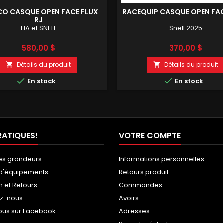
O CASQUE OPEN FACE FLUX
RACEQUIP CASQUE OPEN FA
RJ
FIA et SNELL
Snell 2025
Prix
Prix
580,00 $
370,00 $
Détails du produit
Détails du produit




En stock
En stock
RATIQUES!
VOTRE COMPTE
es grandeurs
Informations personnelles
 d'équipements
Retours produit
n et Retours
Commandes
ez-nous
Avoirs
ous sur Facebook
Adresses