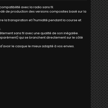
mpatibilité avec la radio sans fil.
édé de production des versions composites basé sur la
e la transpiration et l'humidité pendant la course et
.
ement sans fil avec une qualité de son inégalée.
séparément) qui se branchent directement sur le côté
 d'avoir le casque le mieux adapté à vos envies.