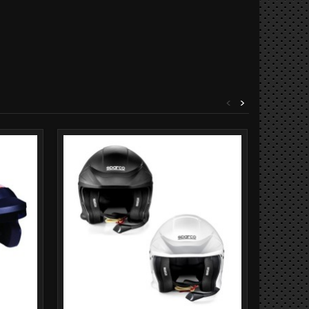
<
>
Prix rédui